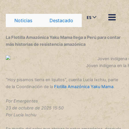
Ir
al
ES
contenido
Noticias
Destacado
La Flotilla Amazónica Yaku Mama llega a Perú para contar
más historias de resistencia amazónica
Joven indígena en la 
“Hoy pisamos tierra en Iquitos”, cuenta Lucía Ixchiu, parte
de la Coordinación de la
Flotilla Amazónica Yaku Mama
.
Por Emergentes
23 de octubre de 2025 15:50
Por Lucía Ixchiu