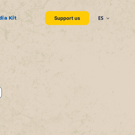
ES
ia Kit
Support us