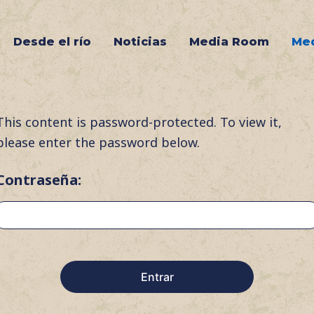
Desde el río
Noticias
Media Room
Med
This content is password-protected. To view it,
please enter the password below.
Contraseña: