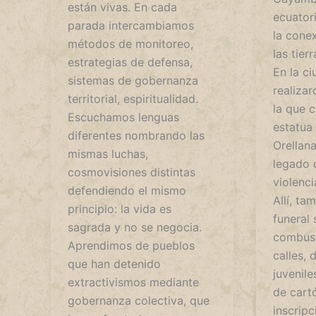
están vivas. En cada
ecuatori
parada intercambiamos
la cone
métodos de monitoreo,
las tierr
estrategias de defensa,
En la c
sistemas de gobernanza
realizar
territorial, espiritualidad.
la que 
Escuchamos lenguas
estatua
diferentes nombrando las
Orellan
mismas luchas,
legado 
cosmovisiones distintas
violenci
defendiendo el mismo
Allí, ta
principio: la vida es
funeral 
sagrada y no se negocia.
combusti
Aprendimos de pueblos
calles, 
que han detenido
juvenile
extractivismos mediante
de cart
gobernanza colectiva, que
inscripc