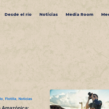
Desde el río
Noticias
Media Room
Med
,
,
do
Flotilla
Noticias
la Amazónica: