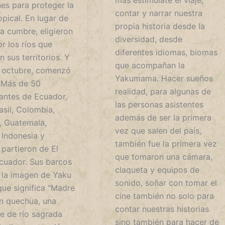
más estimúlate el viaje,
nes para proteger la
contar y narrar nuestra
opical. En lugar de
propia historia desde la
la cumbre, eligieron
diversidad, desde
or los ríos que
diferentes idiomas, biomas
 sus territorios. Y
que acompañan la
e octubre, comenzó
Yakumama. Hacer sueños
. Más de 50
realidad, para algunas de
pantes de Ecuador,
las personas asistentes
asil, Colombia,
además de ser la primera
 Guatemala,
vez que salen del país,
 Indonesia y
también fue la primera vez
 partieron de El
que tomaron una cámara,
cuador. Sus barcos
claqueta y equipos de
 la imagen de Yaku
sonido, soñar con tomar el
ue significa “Madre
cine también no solo para
n quechua, una
contar nuestras historias
te de río sagrada
sino también para hacer de