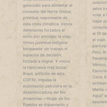
solucio
genocidio para alimentar el
selva tr
consumo del Norte Global,
volar a 
principal responsable de
viajar p
esta crisis climática. Vimos
conectan
defensores forzados al
el 13 d
exilio por proteger la vida.
el viaje
Vimos juventud indígena
partici
bloqueada: sin trabajo ni
Perú, Br
espacios de decisión,
Panamá,
forzada a migrar. Y vimos
México,
la hipocresía más brutal:
Escocia
Brasil, anfitrión de esta
Coca, E
COP30, impulsa la
exhiben
explotación petrolera en la
Mama, q
desembocadura del Río
Agua” e
Amazonas —hogar de los
serpien
Pueblos en Aislamiento y