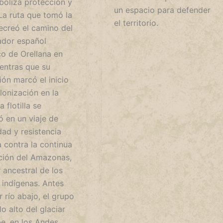
boliza protección y
un espacio para defender
La ruta que tomó la
el territorio.
 recreó el camino del
ador español
co de Orellana en
ientras que su
ón marcó el inicio
lonización en la
a flotilla se
ó en un viaje de
dad y resistencia
 contra la continua
ción del Amazonas,
 ancestral de los
 indígenas. Antes
r río abajo, el grupo
lo alto del glaciar
, en los Andes