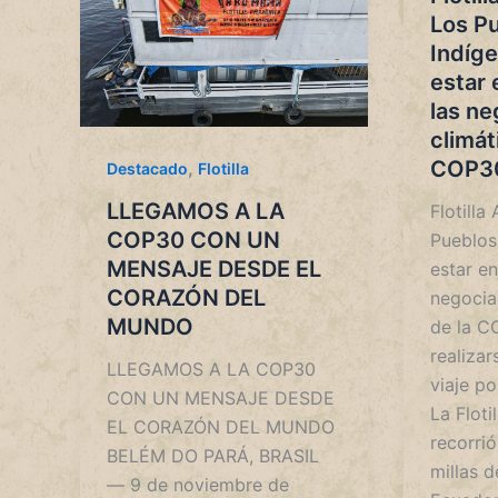
Los P
Indíg
estar 
las ne
climát
COP3
,
Destacado
Flotilla
LLEGAMOS A LA
Flotilla
COP30 CON UN
Pueblos
MENSAJE DESDE EL
estar en
CORAZÓN DEL
negocia
MUNDO
de la C
realizar
LLEGAMOS A LA COP30
viaje po
CON UN MENSAJE DESDE
La Flot
EL CORAZÓN DEL MUNDO
recorri
BELÉM DO PARÁ, BRASIL
millas 
— 9 de noviembre de