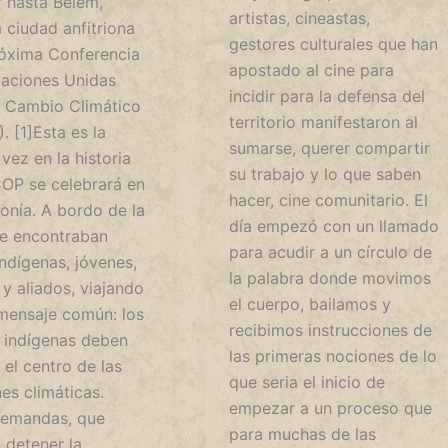
 hasta Belém,
artistas, cineastas,
la ciudad anfitriona
gestores culturales que han
róxima Conferencia
apostado al cine para
Naciones Unidas
incidir para la defensa del
l Cambio Climático
territorio manifestaron al
 [1]Esta es la
sumarse, querer compartir
vez en la historia
su trabajo y lo que saben
COP se celebrará en
hacer, cine comunitario. El
onía. A bordo de la
día empezó con un llamado
 se encontraban
para acudir a un círculo de
indígenas, jóvenes,
la palabra donde movimos
y aliados, viajando
el cuerpo, bailamos y
mensaje común: los
recibimos instrucciones de
 indígenas deben
las primeras nociones de lo
 el centro de las
que seria el inicio de
es climáticas.
empezar a un proceso que
demandas, que
para muchas de las
 detener la