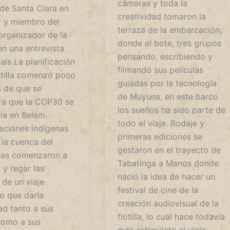
cámaras y toda la
de Santa Clara en
creatividad tomaron la
 y miembro del
terraza de la embarcación,
organizador de la
donde el bote, tres grupos
, en una entrevista
pensando, escribiendo y
aís La planificación
filmando sus películas
lotilla comenzó poco
guiadas por la tecnología
 de que se
de Muyuna, en este barco
ra que la COP30 se
los sueños ha sido parte de
ía en Belém.
todo el viaje. Rodaje y
aciones indígenas
primeras ediciones se
 la cuenca del
gestaron en el trayecto de
as comenzaron a
Tabatinga a Manos donde
 y regar las
nació la idea de hacer un
 de un viaje
festival de cine de la
vo que daría
creación audiovisual de la
dad tanto a sus
flotilla, lo cual hace todavía
como a sus