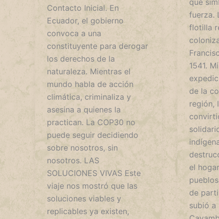
que sim
Contacto Inicial. En
fuerza. 
Ecuador, el gobierno
flotilla
convoca a una
coloniz
constituyente para derogar
Francis
los derechos de la
1541. M
naturaleza. Mientras el
expedici
mundo habla de acción
de la co
climática, criminaliza y
región, l
asesina a quienes la
convirti
practican. La COP30 no
solidari
puede seguir decidiendo
indígena
sobre nosotros, sin
destruc
nosotros. LAS
el hogar
SOLUCIONES VIVAS Este
pueblos
viaje nos mostró que las
de parti
soluciones viables y
subió a 
replicables ya existen,
Cayambe