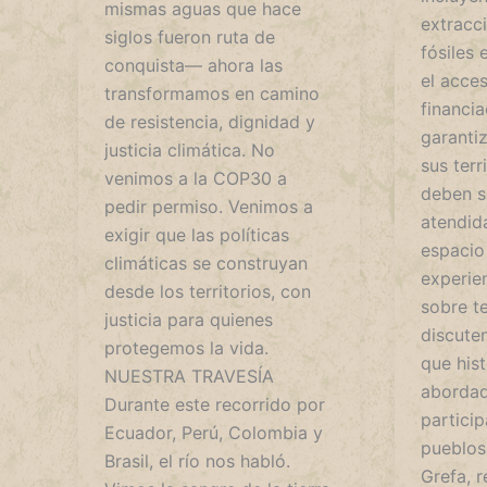
mismas aguas que hace
extracc
siglos fueron ruta de
fósiles 
conquista— ahora las
el acces
transformamos en camino
financia
de resistencia, dignidad y
garantiz
justicia climática. No
sus terr
venimos a la COP30 a
deben s
pedir permiso. Venimos a
atendida
exigir que las políticas
espacio
climáticas se construyan
experien
desde los territorios, con
sobre t
justicia para quienes
discute
protegemos la vida.
que his
NUESTRA TRAVESÍA
abordad
Durante este recorrido por
particip
Ecuador, Perú, Colombia y
pueblos 
Brasil, el río nos habló.
Grefa, r