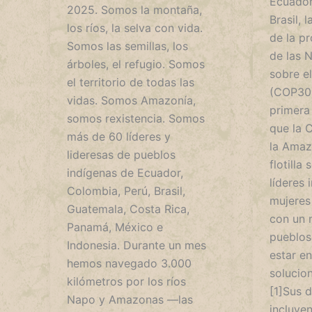
Ecuador
2025. Somos la montaña,
Brasil, 
los ríos, la selva con vida.
de la p
Somos las semillas, los
de las 
árboles, el refugio. Somos
sobre e
el territorio de todas las
(COP30).
vidas. Somos Amazonía,
primera 
somos rexistencia. Somos
que la 
más de 60 líderes y
la Amaz
lideresas de pueblos
flotilla
indígenas de Ecuador,
líderes 
Colombia, Perú, Brasil,
mujeres 
Guatemala, Costa Rica,
con un 
Panamá, México e
pueblos
Indonesia. Durante un mes
estar en
hemos navegado 3.000
solucion
kilómetros por los ríos
[1]Sus 
Napo y Amazonas —las
incluyen