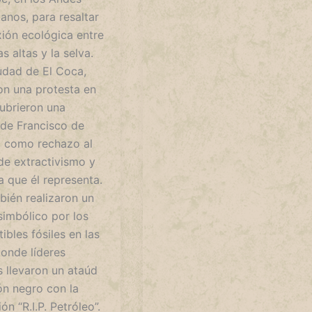
anos, para resaltar
xión ecológica entre
as altas y la selva.
iudad de El Coca,
on una protesta en
cubrieron una
 de Francisco de
a como rechazo al
de extractivismo y
a que él representa.
mbién realizaron un
simbólico por los
bles fósiles en las
donde líderes
s llevaron un ataúd
ón negro con la
ión “R.I.P. Petróleo”.