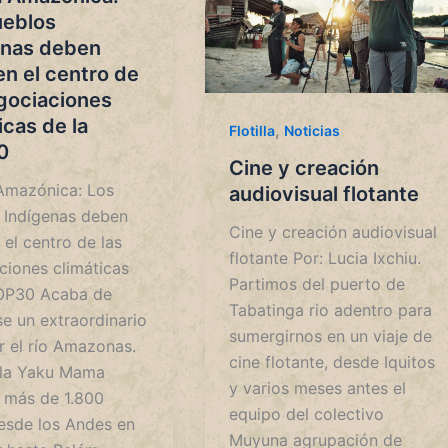
ueblos
enas deben
en el centro de
gociaciones
icas de la
,
Flotilla
Noticias
0
Cine y creación
 Amazónica: Los
audiovisual flotante
 Indígenas deben
Cine y creación audiovisual
 el centro de las
flotante Por: Lucia Ixchiu.
ciones climáticas
Partimos del puerto de
OP30 Acaba de
Tabatinga rio adentro para
se un extraordinario
sumergirnos en un viaje de
r el río Amazonas.
cine flotante, desde Iquitos
illa Yaku Mama
y varios meses antes el
ó más de 1.800
equipo del colectivo
desde los Andes en
Muyuna agrupación de