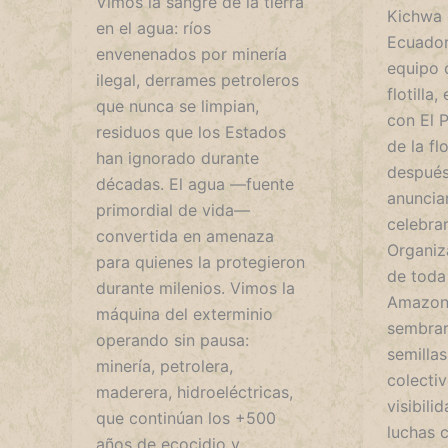
Vimos la sangre de la tierra
Kichwa 
en el agua: ríos
Ecuador
envenenados por minería
equipo 
ilegal, derrames petroleros
flotilla
que nunca se limpian,
con El P
residuos que los Estados
de la f
han ignorado durante
después
décadas. El agua —fuente
anuncia
primordial de vida—
celebrar
convertida en amenaza
Organiz
para quienes la protegieron
de toda
durante milenios. Vimos la
Amazon
máquina del exterminio
sembrar
operando sin pausa:
semillas
minería, petrolera,
colecti
maderera, hidroeléctricas,
visibili
que continúan los +500
luchas 
años de ecocidio y