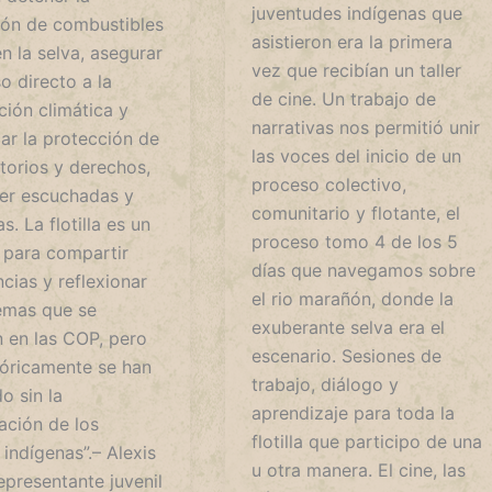
juventudes indígenas que
ión de combustibles
asistieron era la primera
en la selva, asegurar
vez que recibían un taller
o directo a la
de cine. Un trabajo de
ción climática y
narrativas nos permitió unir
ar la protección de
las voces del inicio de un
itorios y derechos,
proceso colectivo,
er escuchadas y
comunitario y flotante, el
s. La flotilla es un
proceso tomo 4 de los 5
 para compartir
días que navegamos sobre
cias y reflexionar
el rio marañón, donde la
emas que se
exuberante selva era el
n en las COP, pero
escenario. Sesiones de
tóricamente se han
trabajo, diálogo y
o sin la
aprendizaje para toda la
ación de los
flotilla que participo de una
indígenas”.– Alexis
u otra manera. El cine, las
epresentante juvenil