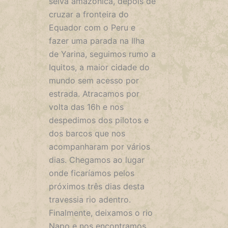
selva amazônica, depois de
cruzar a fronteira do
Equador com o Peru e
fazer uma parada na Ilha
de Yarina, seguimos rumo a
Iquitos, a maior cidade do
mundo sem acesso por
estrada. Atracamos por
volta das 16h e nos
despedimos dos pilotos e
dos barcos que nos
acompanharam por vários
dias. Chegamos ao lugar
onde ficaríamos pelos
próximos três dias desta
travessia rio adentro.
Finalmente, deixamos o rio
Napo e nos encontramos