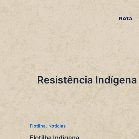
Ir
para
Rota
o
conteúdo
Resistência Indígena
,
Flotilha
Notícias
Flotilha Indígena