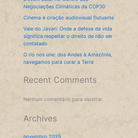
Negociações Climáticas da COP30
Cinema e criação audiovisual flutuante
Vale do Javari: Onde a defesa da vida
significa respeitar o direito de não ser
contatado
O rio nos une: dos Andes à Amazônia,
navegamos para curar a Terra
Recent Comments
Nenhum comentário para mostrar.
Archives
novembro 2025