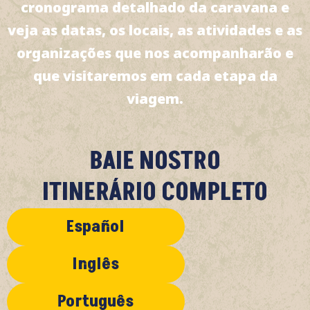
cronograma detalhado da caravana e
veja as datas, os locais, as atividades e as
organizações que nos acompanharão e
que visitaremos em cada etapa da
viagem.
BAIE NOSTRO
ITINERÁRIO COMPLETO
Español
Inglês
Português