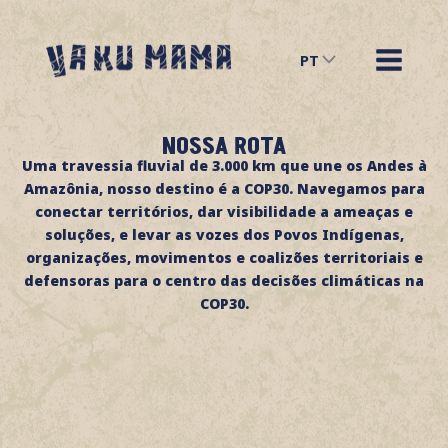
Ir
para
PT
o
conteúdo
NOSSA ROTA
Uma travessia fluvial de 3.000 km que une os Andes à
Amazônia, nosso destino é a COP30.
Navegamos para
conectar territórios, dar visibilidade a ameaças e
soluções, e levar as vozes dos Povos Indígenas,
organizações, movimentos e coalizões territoriais e
defensoras para o centro das decisões climáticas na
COP30.