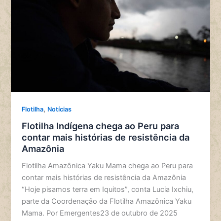
,
Flotilha
Notícias
Flotilha Indígena chega ao Peru para
contar mais histórias de resistência da
Amazônia
Flotilha Amazônica Yaku Mama chega ao Peru para
contar mais histórias de resistência da Amazônia
“Hoje pisamos terra em Iquitos”, conta Lucia Ixchiu,
parte da Coordenação da Flotilha Amazônica Yaku
Mama. Por Emergentes23 de outubro de 2025