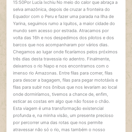
15:50Por Lucía Ixchiu No meio do calor que abraça a
selva amazônica, depois de cruzar a fronteira do
Equador com o Peru e fazer uma parada na Ilha de
Yarina, seguimos rumo a Iquitos, a maior cidade do
mundo sem acesso por estrada. Atracamos por
volta das 16h e nos despedimos dos pilotos e dos
barcos que nos acompanharam por vários dias.
Chegamos ao lugar onde ficaríamos pelos próximos
três dias desta travessia rio adentro. Finalmente,
deixamos o rio Napo e nos encontramos com o
imenso rio Amazonas. Entre filas para comer, filas
para descer a bagagem, filas para pegar mototáxis e
filas para subir nos ônibus que nos levariam ao local
onde dormiríamos, tivemos a chance de, enfim,
esticar as costas em algo que não fosse o chão.
Esta viagem é uma transformação existencial
profunda e, na minha visão, um presente precioso
por percorrer uma das rotas que nos permite
atravessar não só o rio, mas também o nosso