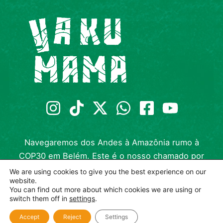
Navegaremos dos Andes à Amazônia rumo à
COP30 em Belém. Este é o nosso chamado por
verdadeira justiça climática, liderado por quem
We are using cookies to give you the best experience on our
website.
habita os territórios.
You can find out more about which cookies we are using or
switch them off in
settings
.
Accept
Reject
Settings