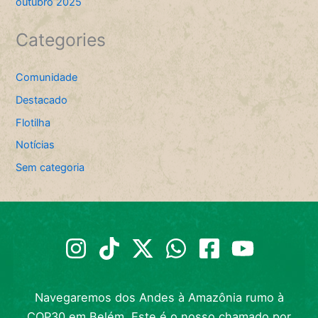
outubro 2025
Categories
Comunidade
Destacado
Flotilha
Notícias
Sem categoria
Navegaremos dos Andes à Amazônia rumo à
COP30 em Belém. Este é o nosso chamado por