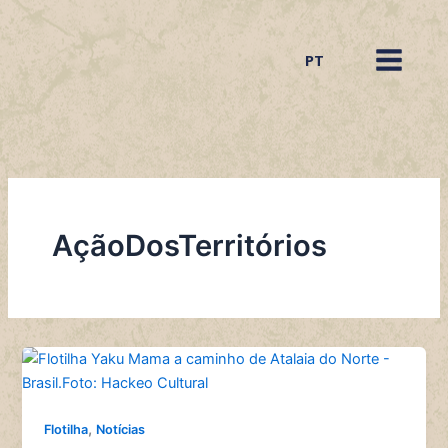
Ir
para
PT
o
conteúdo
AçãoDosTerritórios
,
Flotilha
Notícias